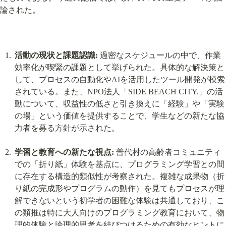
論された。
活動の現状と課題認識:
 過密なスケジュールの中で、作業
効率化が喫緊の課題として挙げられた。具体的な解決策と
して、プロセスの自動化やAIを活用したツール開発が模索
されている。また、NPO法人「SIDE BEACH CITY.」の活
動について、収益性の低さと引き換えに「経験」や「実験
の場」という価値を提供することで、学生などの新たな協
力者を募る方針が示された。
学習と教育への新たな視点:
 普代村の高齢者コミュニティ
での「折り紙」体験を基点に、プログラミング学習との間
に存在する構造的類似性が考察された。複雑な成果物（折
り紙の完成形やプログラムの動作）を見てもプロセスが理
解できないという初学者の困難な体験は共通しており、こ
の類推は特に大人向けのプログラミング教育において、物
理的体験と論理的思考を結びつけるための有効なヒントに