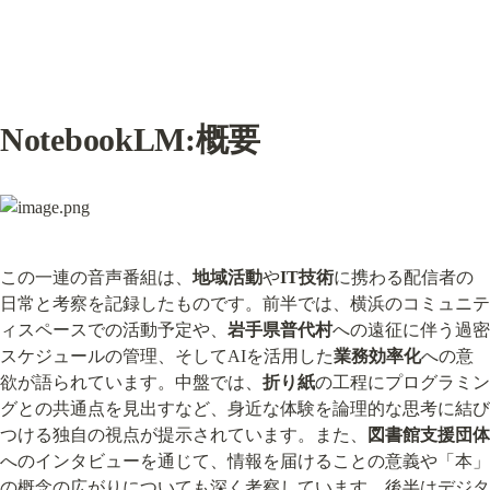
NotebookLM:概要
この一連の音声番組は、
地域活動
や
IT技術
に携わる配信者の
日常と考察を記録したものです。前半では、横浜のコミュニテ
ィスペースでの活動予定や、
岩手県普代村
への遠征に伴う過密
スケジュールの管理、そしてAIを活用した
業務効率化
への意
欲が語られています。中盤では、
折り紙
の工程にプログラミン
グとの共通点を見出すなど、身近な体験を論理的な思考に結び
つける独自の視点が提示されています。また、
図書館支援団体
へのインタビューを通じて、情報を届けることの意義や「本」
の概念の広がりについても深く考察しています。後半はデジタ