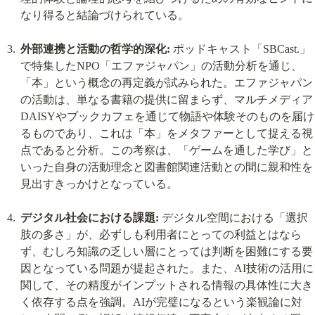
なり得ると結論づけられている。
外部連携と活動の哲学的深化:
 ポッドキャスト「SBCast.」
で特集したNPO「エファジャパン」の活動分析を通じ、
「本」という概念の再定義が試みられた。エファジャパン
の活動は、単なる書籍の提供に留まらず、マルチメディア
DAISYやブックカフェを通じて物語や体験そのものを届け
るものであり、これは「本」をメタファーとして捉える視
点であると分析。この考察は、「ゲームを通した学び」と
いった自身の活動理念と図書館関連活動との間に親和性を
見出すきっかけとなっている。
デジタル社会における課題:
 デジタル空間における「選択
肢の多さ」が、必ずしも利用者にとっての利益とはなら
ず、むしろ知識の乏しい層にとっては判断を困難にする要
因となっている問題が提起された。また、AI技術の活用に
関して、その精度がインプットされる情報の具体性に大き
く依存する点を強調。AIが完璧になるという楽観論に対